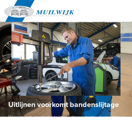
Uitlijnen
Uitlijnen voorkomt bandenslijtage
Door uw auto regelmatig te laten uitlijnen, zorgt u ervoor dat uw
banden optimaal contact maken met het wegdek en hierdoor
gelijkmatig slijten. Dit voorkomt voortijdig 'op' raken van uw