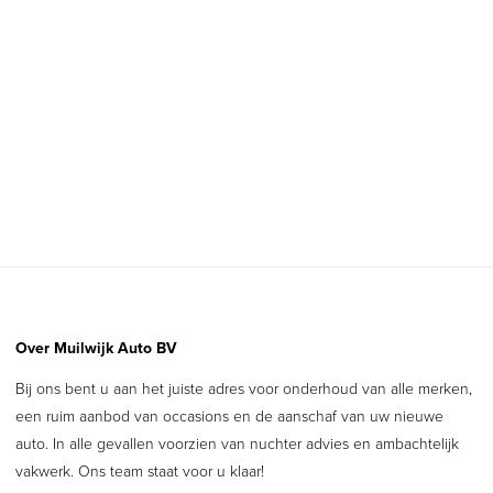
Interesse in onze auto's of
services?
Bel ons gerust op
0184 641 075
, of
laat ons
contact met u opnemen
.
Over Muilwijk Auto BV
Bij ons bent u aan het juiste adres voor onderhoud van alle merken,
een ruim aanbod van occasions en de aanschaf van uw nieuwe
auto. In alle gevallen voorzien van nuchter advies en ambachtelijk
vakwerk. Ons team staat voor u klaar!